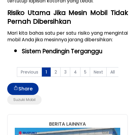
tertutup lapisan kotoran yang tebal.
Risiko Utama Jika Mesin Mobil Tidak 
Pernah Dibersihkan
Mari kita bahas satu per satu risiko yang mengintai 
mobil Anda jika mesinnya jarang dibersihkan: 
Sistem Pendingin Terganggu
Previous
2
3
4
5
Next
All
1
Share
Suzuki Mobil
BERITA LAINNYA