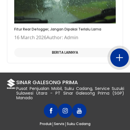
Fitur Rear Defogger, Jangan Dipakai Terlalu Lama
16 March 2026
Author: Admin
BERITA LAINNYA
SINAR GALESONG PRIMA
Pusat Penjualan Mobil, Suku Cadang, Service Suzuki
Sulawesi Utara - PT Sinar Galesong Prima (SGP)
Manado
|
|
Produk
Servis
Suku Cadang